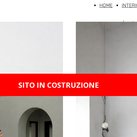
HOME
INTER
/ proje
SITO IN COSTRUZIONE